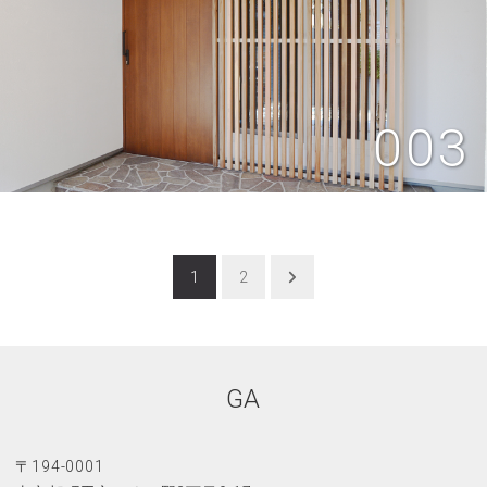
003
投
1
2
稿
ナ
ビ
GA
ゲ
ー
〒194-0001
シ