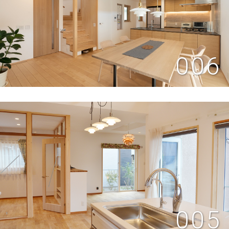
006
005