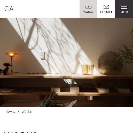
GA
MENU
YouTube
CONTACT
ホーム
Works