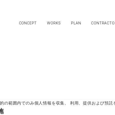
CONCEPT
WORKS
PLAN
CONTRACTO
NTS
GA CH
CONTRACTORS
AB
全国のグループ工務店
G
㎡
北海道・東北地方の工務店
書
関東地方の工務店
グ
甲信越・北陸地方の工務店
概
的の範囲内でのみ個人情報を収集、 利用、提供および預託
東海地方の工務店
工
施