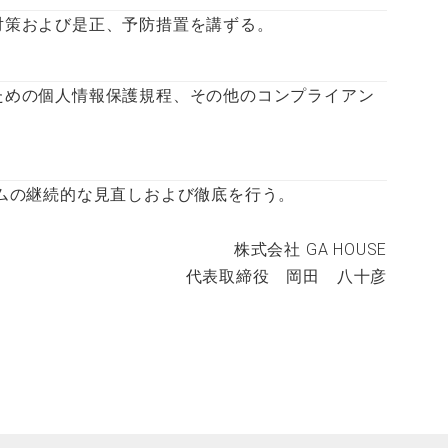
BOUT GA?
対策および是正、予防措置を講ずる。
DGsへの取り組み
クセス
ための個人情報保護規程、その他のコンプライアン
ライバシーポリシー
ムの継続的な見直しおよび徹底を行う。
籍プレゼントお申し込み
株式会社 GA HOUSE
代表取締役 岡田 八十彦