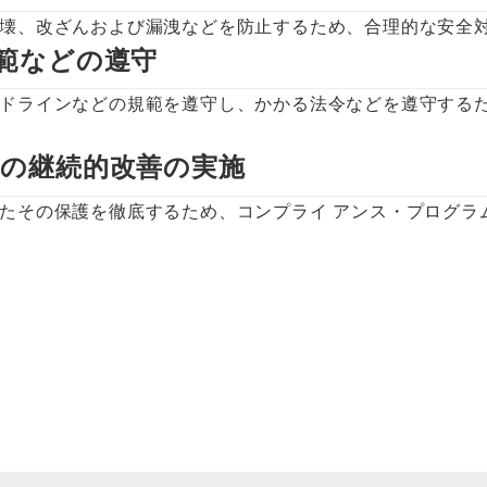
関西地方の工務店
A
壊、改ざんおよび漏洩などを防止するため、合理的な安全
中国・四国地方の工務店
S
規範などの遵守
九州地方の工務店
ア
ドラインなどの規範を遵守し、かかる法令などを遵守する
プ
ムの継続的改善の実施
Q&A
たその保護を徹底するため、コンプライ アンス・プログラ
書