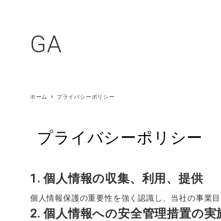
GA
CONTE
ホーム
プライバシーポリシー
CONCEPT
プライバシーポリシー
C値0.3㎠以下
Q値 1.0w/㎡UA値 0.3w/
家は大きいより小さく
1. 個人情報の収集、利用、提供
デザインは必要
個人情報保護の重要性を強く認識し、当社の事業目
素材
2. 個人情報への安全管理措置の実