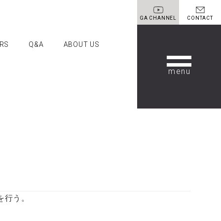
GA CHANNEL
CONTACT
RS
Q&A
ABOUT US
ANNEL
CONTACT
OUT US
A代表あいさつ
籍紹介
ループの理念
要
を行う。
務店様へ