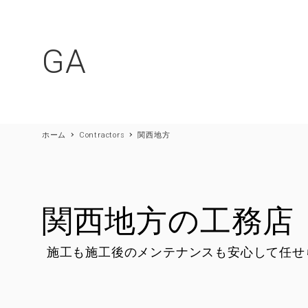
GA
CONTE
ホーム
Contractors
関西地方
CONCEPT
C値0.3㎠以下
関西地方の工務店
Q値 1.0w/㎡UA値 0.3w/
家は大きいより小さく
施工も施工後のメンテナンスも安心して任せ
デザインは必要
素材