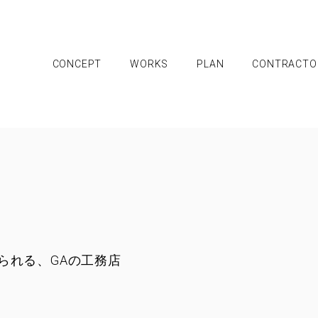
CONCEPT
WORKS
PLAN
CONTRACTO
NTS
GA CH
CONTRACTORS
AB
全国のグループ工務店
G
㎡
北海道・東北地方の工務店
書
関東地方の工務店
グ
られる、GAの工務店
甲信越・北陸地方の工務店
概
東海地方の工務店
工