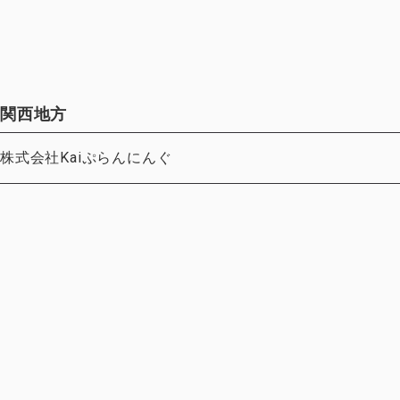
BOUT GA?
DGsへの取り組み
クセス
ライバシーポリシー
関西地方
株式会社Kaiぷらんにんぐ
籍プレゼントお申し込み