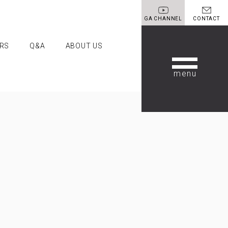
GA CHANNEL
CONTACT
RS
Q&A
ABOUT US
ANNEL
CONTACT
OUT US
A代表あいさつ
籍紹介
ループの理念
要
務店様へ